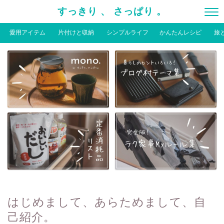
すっきり 、 さっぱり 。
愛用アイテム
片付けと収納
シンプルライフ
かんたんレシピ
旅
はじめまして、あらためまして、自
己紹介。