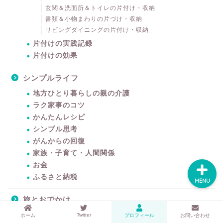
するアイテムサイト
玄関＆洗面所＆トイレの片付け・収納
『mono.』を見る
書類＆小物まわりの片づけ・収納
リビングダイニングの片付け・収納
ラク家事！「暮らしの定
片付けの実践記録
番消耗品リスト」を見る
片付けの効果
おすすめ「ブログ村テー
シンプルライフ
マ集」を見る
地方ひとり暮らしの親の介護
ラク家事のコツ
完全版！「ラク家事Myル
かんたんレシピ
ール集」を見る
シンプル思考
がんからの回復
家族・子育て・人間関係
お金
ふるさと納税
MENU
旅とおでかけ
マカオ
Twitter
ホーム
プロフィール
お問い合わせ