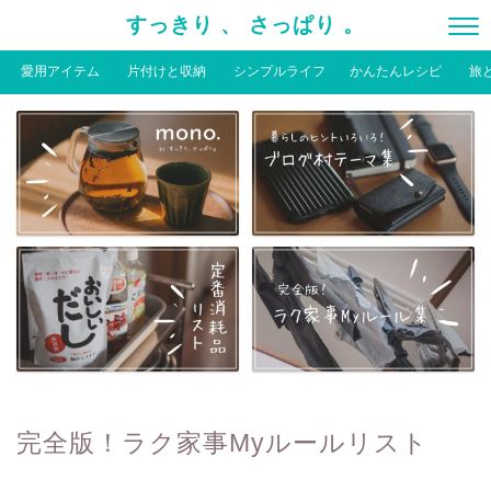
すっきり 、 さっぱり 。
愛用アイテム
片付けと収納
シンプルライフ
かんたんレシピ
旅
完全版！ラク家事Myルールリスト