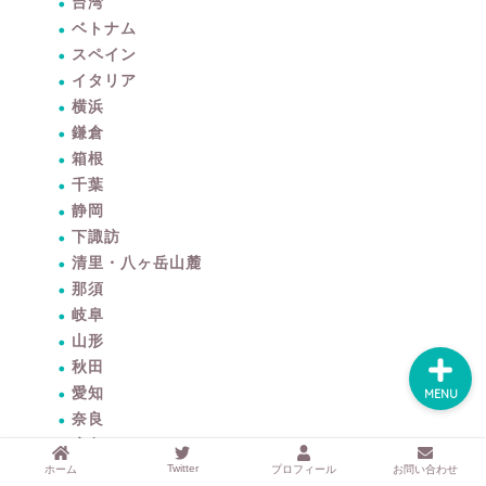
するアイテムサイト
台湾
『mono.』を見る
ベトナム
スペイン
ラク家事！「暮らしの定
イタリア
番消耗品リスト」を見る
横浜
鎌倉
箱根
おすすめ「ブログ村テー
マ集」を見る
千葉
静岡
下諏訪
完全版！「ラク家事Myル
清里・八ヶ岳山麓
ール集」を見る
那須
岐阜
山形
秋田
愛知
MENU
奈良
広島
Twitter
ホーム
プロフィール
お問い合わせ
島根