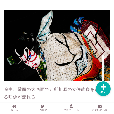
するアイテムサイト
『mono.』を見る
ラク家事！「暮らしの定
番消耗品リスト」を見る
おすすめ「ブログ村テー
マ集」を見る
完全版！「ラク家事Myル
ール集」を見る
途中、壁面の大画面で五所川原の立佞武多を紹介す
MENU
る映像が流れる。
Twitter
ホーム
プロフィール
お問い合わせ
ベンチで隣に座っていた男の子ふたり連れのママさ