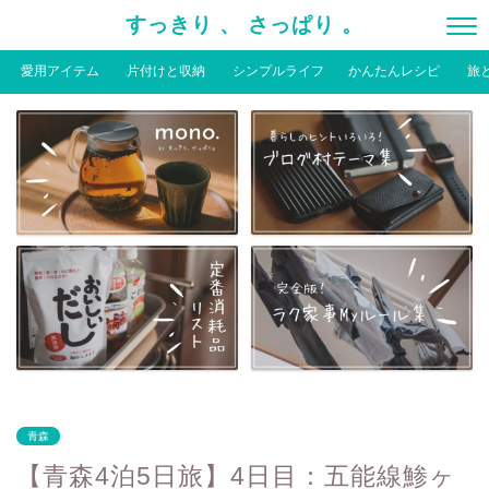
すっきり 、 さっぱり 。
愛用アイテム
片付けと収納
シンプルライフ
かんたんレシピ
旅
青森
【青森4泊5日旅】4日目：五能線鯵ヶ