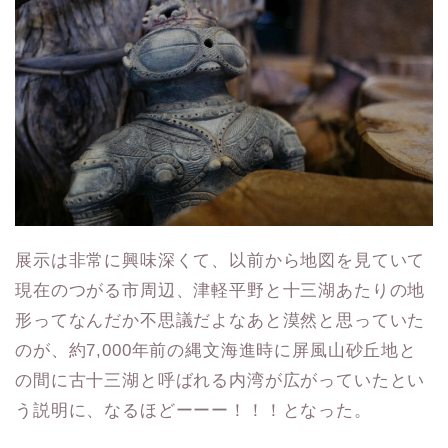
展示は非常に興味深くて、以前から地図を見ていて
現在のつがる市周辺、津軽平野と十三湖あたりの地
形ってなんだか不思議だよなあと漠然と思っていた
のが、約7,000年前の縄文海進時に屏風山砂丘地と
の間に古十三湖と呼ばれる内湾が広がっていたとい
う説明に、なるほどーーー！！！となった。