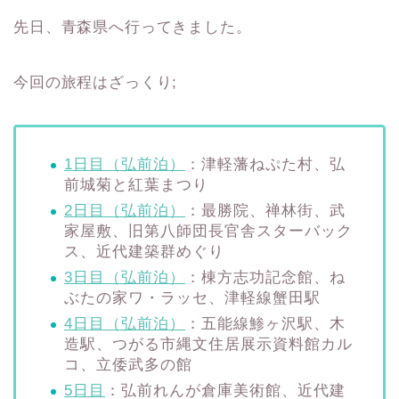
先日、青森県へ行ってきました。
今回の旅程はざっくり;
1日目（弘前泊）
：津軽藩ねぷた村、弘
前城菊と紅葉まつり
2日目（弘前泊）
：最勝院、禅林街、武
家屋敷、旧第八師団長官舎スターバック
ス、近代建築群めぐり
3日目（弘前泊）
：棟方志功記念館、ね
ぶたの家ワ・ラッセ、津軽線蟹田駅
4
日目（弘前泊）
：五能線鯵ヶ沢駅、木
造駅、つがる市縄文住居展示資料館カル
コ、立倭武多の館
5日目
：弘前れんが倉庫美術館、近代建