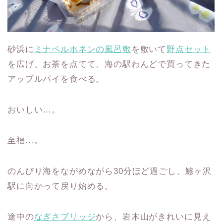
砂浜に
ミナペルホネンの風呂敷
を敷いて
野点セット
を広げ、お茶を点てて、海の駅わんどで買ってきた
アップルパイを食べる。
おいしい…。
至福…。
のんびり海をながめながら30分ほど過ごし、鯵ヶ沢
駅に向かって戻り始める。
途中の
なぎさブリッジ
から、岩木山がきれいに見え