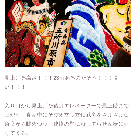
見上げる高さ！！！23ｍあるのだそう！！！高
い！！！
入り口から見上げた後はエレベーターで最上階まで
上がり、真ん中にそびえ立つ立佞武多をさまざまな
角度から眺めつつ、建物の壁に沿ってらせん状にお
暮らしをちょっと豊かに
りてくる。