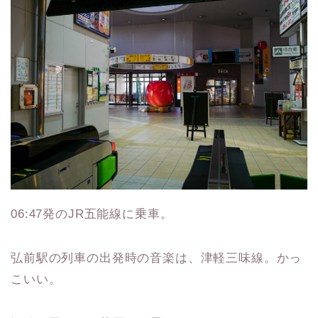
06:47発のJR五能線に乗車。
弘前駅の列車の出発時の音楽は、津軽三味線。かっ
こいい。