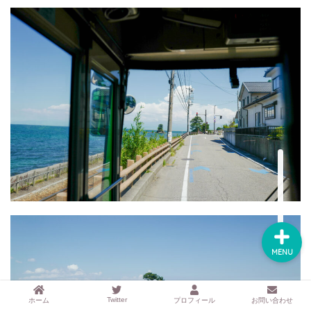
するアイテムサイト
『mono.』を見る
ラク家事！「暮らしの定
番消耗品リスト」を見る
おすすめ「ブログ村テー
マ集」を見る
完全版！「ラク家事Myル
ール集」を見る
MENU
Twitter
ホーム
プロフィール
お問い合わせ