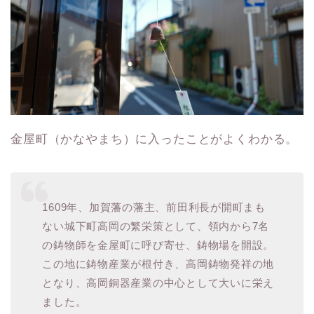
金屋町（かなやまち）に入ったことがよくわかる。
1609年、加賀藩の藩主、前田利長が開町まも
ない城下町高岡の繁栄策として、領内から7名
の鋳物師を金屋町に呼び寄せ、鋳物場を開設。
この地に鋳物産業が根付き、高岡鋳物発祥の地
となり、高岡銅器産業の中心として大いに栄え
ました。