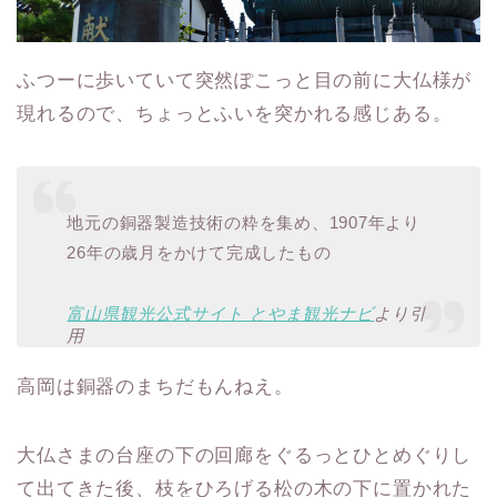
ふつーに歩いていて突然ぽこっと目の前に大仏様が
現れるので、ちょっとふいを突かれる感じある。
地元の銅器製造技術の粋を集め、1907年より
26年の歳月をかけて完成したもの
富山県観光公式サイト とやま観光ナビ
より引
用
高岡は銅器のまちだもんねえ。
大仏さまの台座の下の回廊をぐるっとひとめぐりし
て出てきた後、枝をひろげる松の木の下に置かれた