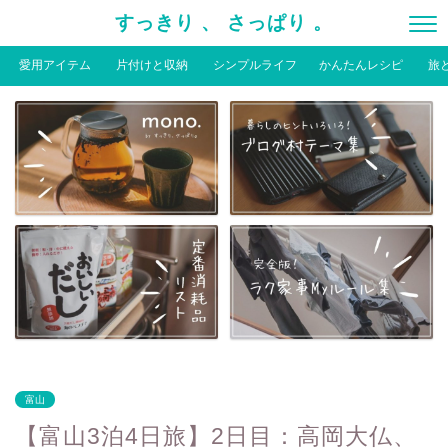
すっきり 、 さっぱり 。
愛用アイテム
片付けと収納
シンプルライフ
かんたんレシピ
旅
富山
【富山3泊4日旅】2日目：高岡大仏、