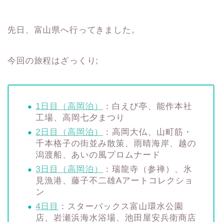
先日、富山県へ行ってきました。
今回の旅程はざっくり;
1日目（高岡泊）
：白えび亭、能作本社
工場、高岡七夕まつり
2日目（高岡泊）
：高岡大仏、山町筋・
千本格子の街並み散策、雨晴海岸、越の
潟渡船、あいの風プロムナード
3日目（高岡泊）
：瑞龍寺（参禅）、氷
見漁港、藤子不二雄Aアートコレクショ
ン
4日目
：スターバックス富山環水公園
店、岩瀬浜海水浴場、池田屋安兵衛商店