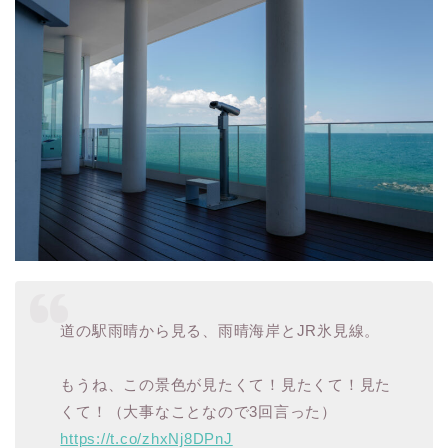
道の駅雨晴から見る、雨晴海岸とJR氷見線。
もうね、この景色が見たくて！見たくて！見た
くて！（大事なことなので3回言った）
https://t.co/zhxNj8DPnJ