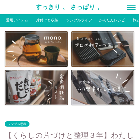
すっきり 、 さっぱり 。
愛用アイテム
片付けと収納
シンプルライフ
かんたんレシピ
旅
シンプル思考
【くらしの片づけと整理３年】わたし