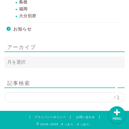
島根
暮らしをちょっと豊かに
福岡
するアイテムサイト
大分別府
『mono.』を見る
お知らせ
ラク家事！「暮らしの定
番消耗品リスト」を見る
アーカイブ
おすすめ「ブログ村テー
マ集」を見る
完全版！「ラク家事Myル
記事検索
ール集」を見る
プライバシーポリシー
お問い合わせ
MENU
2016–2026 すっきり、さっぱり。