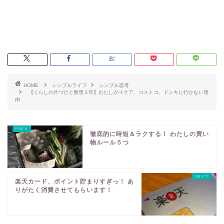
HOME
シンプルライフ
シンプル思考
【くらしの片づけと整理３年】わたしがイケア、コストコ、ドンキに行かない理
由
徹底的に時短＆ラクする！ わたしの買い
物ルール５つ
楽天カード、ポイント貯まりすぎっ！ あ
りがたく消費させてもらいます！