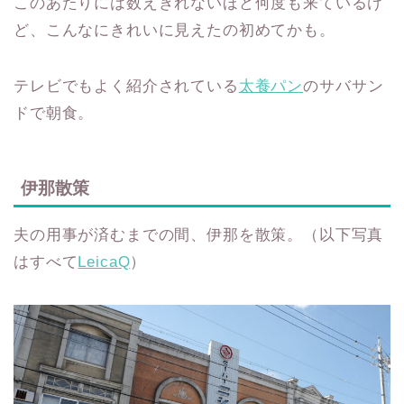
このあたりには数えきれないほど何度も来ているけ
ど、こんなにきれいに見えたの初めてかも。
テレビでもよく紹介されている
太養パン
のサバサン
ドで朝食。
伊那散策
夫の用事が済むまでの間、伊那を散策。（以下写真
はすべて
LeicaQ
）