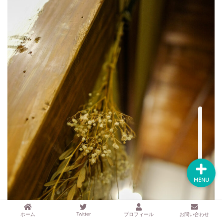
するアイテムサイト
『mono.』を見る
ラク家事！「暮らしの定
番消耗品リスト」を見る
おすすめ「ブログ村テー
マ集」を見る
完全版！「ラク家事Myル
ール集」を見る
MENU
Twitter
ホーム
プロフィール
お問い合わせ