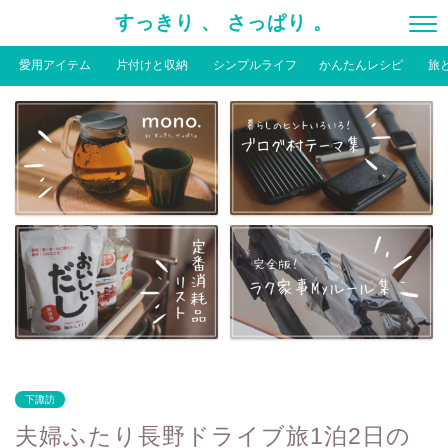
すっきり 、 さっぱり 。
愛用アイテム
片付けと収納
シンプルライフ
かんたんレシピ
旅
下諏訪
夫婦ふたり長野ドライブ旅1泊2日の