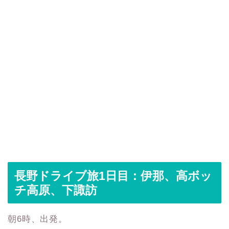
長野ドライブ旅1日目：伊那、高ボッ
チ高原、下諏訪
朝6時、出発。