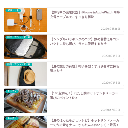
ガジェット
【旅行中の充電問題】iPhone＆AppleWatch同時
充電ケーブルで、すっきり解決
2022年7月26日
防災・アウトドア・旅
【シンプルパッキングのコツ】旅の着替えをコン
パクトに持ち運び、ラクに管理する方法
2022年7月7日
防災・アウトドア・旅
【夏の旅行の荷物】帽子を型くずれさせずに持ち
運ぶ方法
2022年7月5日
キッチン
【100点満点！】わたし的ホットサンドメーカー
選びのポイント5つ
2022年6月30日
キッチン
【夏のほったらかしレシピ】ホットサンドメーカ
ーで作る焼きナス、かんたん＆おいしくて最高！