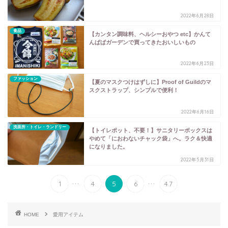
2022年6月28日
食品
【カンタン調味料、ヘルシーおやつ etc】かんて
んぱぱガーデンで買ってきたおいしいもの
2022年6月23日
ファッション
【夏のマスクつけはずしに】Proof of Guildのマ
スクストラップ、シンプルで便利！
2022年6月16日
洗面所・トイレ・ランドリー
【トイレポット、不要！】サニタリーボックスは
やめて「におわないチャック袋」へ。ラク＆快適
になりました。
2022年5月31日
...
...
1
4
5
6
47
HOME
愛用アイテム