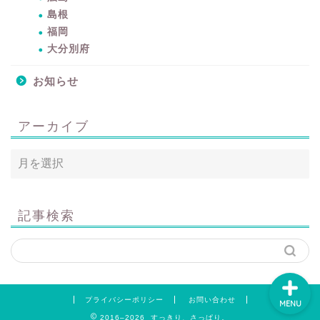
島根
暮らしをちょっと豊かに
福岡
するアイテムサイト
大分別府
『mono.』を見る
お知らせ
ラク家事！「暮らしの定
番消耗品リスト」を見る
アーカイブ
おすすめ「ブログ村テー
マ集」を見る
完全版！「ラク家事Myル
記事検索
ール集」を見る
プライバシーポリシー
お問い合わせ
MENU
2016–2026 すっきり、さっぱり。