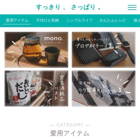
すっきり 、 さっぱり 。
愛用アイテム
片付けと収納
シンプルライフ
かんたんレシピ
旅
― CATEGORY ―
愛用アイテム