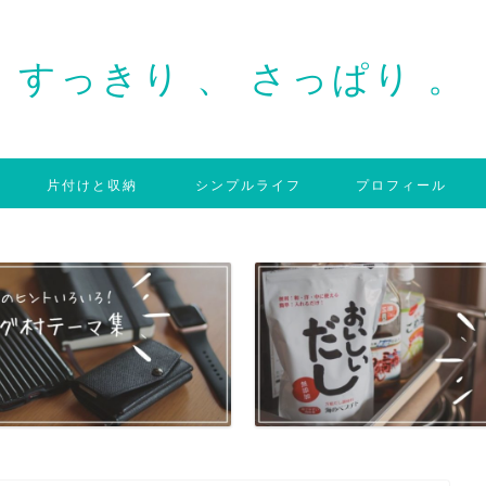
すっきり 、 さっぱり 。
片付けと収納
シンプルライフ
プロフィール