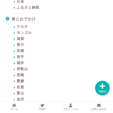
するアイテムサイト
お金
『mono.』を見る
ふるさと納税
旅とおでかけ
ラク家事！「暮らしの定
番消耗品リスト」を見る
マカオ
モンゴル
おすすめ「ブログ村テー
滋賀
マ集」を見る
香川
京都
岩手
完全版！「ラク家事Myル
ール集」を見る
福井
和歌山
宮崎
愛媛
佐賀
MENU
富山
金沢
鳥取
Twitter
ホーム
プロフィール
お問い合わせ
福島