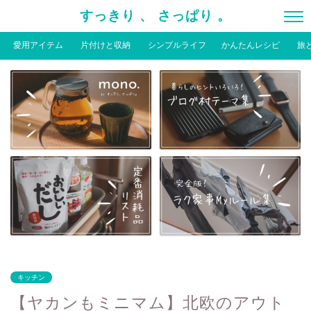
すっきり 、 さっぱり 。
愛用アイテム
片付けと収納
シンプルライフ
かんたんレシピ
旅
キッチン
【ヤカンもミニマム】北欧のアウト