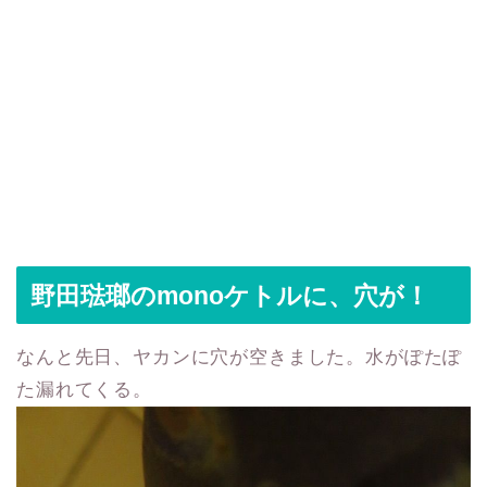
野田琺瑯のmonoケトルに、穴が！
なんと先日、ヤカンに穴が空きました。水がぽたぽ
た漏れてくる。