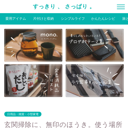
すっきり 、 さっぱり 。
愛用アイテム
片付けと収納
シンプルライフ
かんたんレシピ
旅
日用品・雑貨・小型家電
玄関掃除に、無印のほうき。使う場所