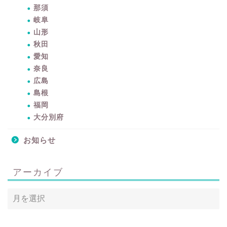
那須
岐阜
山形
秋田
愛知
奈良
広島
島根
暮らしをちょっと豊かに
福岡
するアイテムサイト
大分別府
『mono.』を見る
お知らせ
ラク家事！「暮らしの定
番消耗品リスト」を見る
アーカイブ
おすすめ「ブログ村テー
マ集」を見る