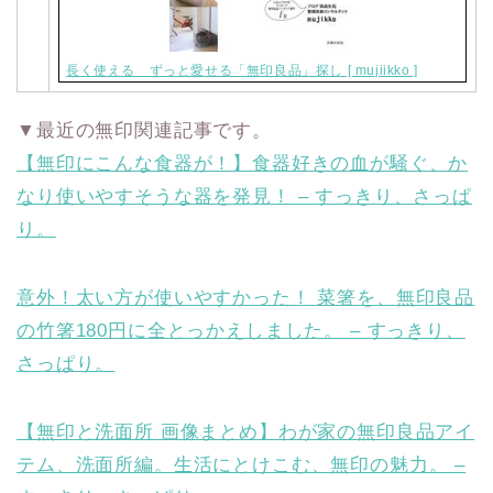
長く使える ずっと愛せる「無印良品」探し [ mujiikko ]
▼最近の無印関連記事です。
【無印にこんな食器が！】食器好きの血が騒ぐ、か
なり使いやすそうな器を発見！ – すっきり、さっぱ
り。
意外！太い方が使いやすかった！ 菜箸を、無印良品
の竹箸180円に全とっかえしました。 – すっきり、
さっぱり。
【無印と洗面所 画像まとめ】わが家の無印良品アイ
テム、洗面所編。生活にとけこむ、無印の魅力。 –