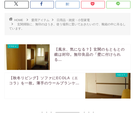
HOME
愛用アイテム
日用品・雑貨・小型家電
玄関掃除に、無印のほうき。使う場所に置いておきたいので、靴箱の中に吊るし
ています。
【風水、気になる？】玄関のもともとの
鏡は封印。無印良品の「壁に付けられ
る...
【秋冬リビング】ソファにECOLA（エ
コラ）を一枚。薄手のウールブランケ...