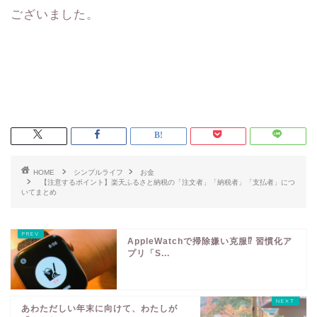
ございました。
HOME
シンプルライフ
お金
【注意するポイント】楽天ふるさと納税の「注文者」「納税者」「支払者」につ
いてまとめ
AppleWatchで掃除嫌い克服⁉︎ 習慣化ア
プリ「S...
あわただしい年末に向けて、わたしが