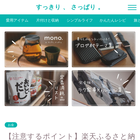
すっきり 、 さっぱり 。
愛用アイテム
片付けと収納
シンプルライフ
かんたんレシピ
旅
お金
【注意するポイント】楽天ふるさと納