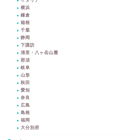
イタリア
横浜
鎌倉
箱根
千葉
静岡
下諏訪
清里・八ヶ岳山麓
那須
岐阜
山形
秋田
愛知
奈良
広島
島根
暮らしをちょっと豊かに
福岡
するアイテムサイト
大分別府
『mono.』を見る