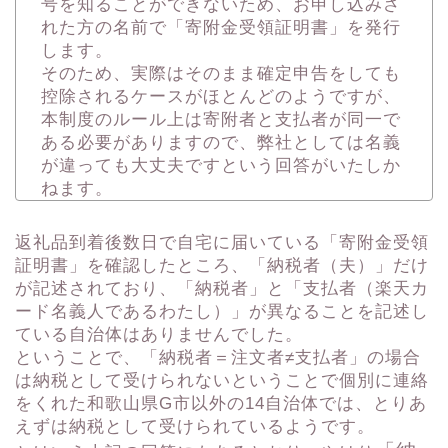
号を知ることができな
いため、お申し込みさ
れた方の名前で「寄附金受領証明書」を発行
します。
そのため、
実際はそのまま確定申告をしても
控除されるケースがほとんどのよ
うですが、
本制度のルール上は寄附者と支払者が同一で
ある必要がありますの
で、弊社としては名義
が違っても大丈夫ですという回答がいたしか
ねます。
返礼品到着後数日で自宅に届いている「寄附金受領
証明書」を確認したところ、「納税者（夫）」だけ
が記述されており、「納税者」と「支払者（楽天カ
ード名義人であるわたし）」が異なることを記述し
ている自治体はありませんでした。
ということで、「納税者＝注文者≠支払者」の場合
は納税として受けられないということで個別に連絡
をくれた和歌山県G市以外の14自治体では、とりあ
えずは納税として受けられているようです。