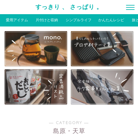
すっきり 、 さっぱり 。
愛用アイテム
片付けと収納
シンプルライフ
かんたんレシピ
旅
― CATEGORY ―
島原・天草