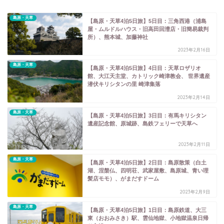
島原・天草
【島原・天草4泊5日旅】5日目：三角西港（浦島
屋・ムルドルハウス・旧高田回漕店・旧簡易裁判
所）、熊本城、加藤神社
2023年2月16日
島原・天草
【島原・天草4泊5日旅】4日目：天草ロザリオ
館、大江天主堂、カトリック崎津教会、 世界遺産
潜伏キリシタンの里 崎津集落
2023年2月14日
島原・天草
【島原・天草4泊5日旅】3日目：有馬キリシタン
遺産記念館、原城跡、島鉄フェリーで天草へ
2023年2月11日
島原・天草
【島原・天草4泊5日旅】2日目：島原散策（白土
湖、涅槃仏、四明荘、武家屋敷、島原城、青い理
髪店モモ）、がまだすドーム
2023年2月9日
島原・天草
【島原・天草4泊5日旅】1日目：島原鉄道、大三
東（おおみさき）駅、雲仙地獄、小地獄温泉日帰