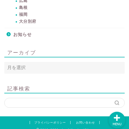
広島
島根
暮らしをちょっと豊かに
福岡
するアイテムサイト
大分別府
『mono.』を見る
お知らせ
ラク家事！「暮らしの定
番消耗品リスト」を見る
アーカイブ
おすすめ「ブログ村テー
マ集」を見る
完全版！「ラク家事Myル
記事検索
ール集」を見る
プライバシーポリシー
お問い合わせ
MENU