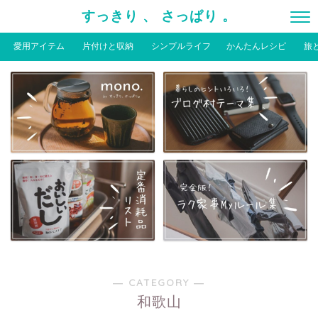
すっきり 、 さっぱり 。
愛用アイテム
片付けと収納
シンプルライフ
かんたんレシピ
旅
― CATEGORY ―
和歌山