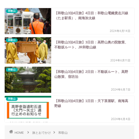
和歌山
【和歌山3泊4日旅】4日目：和歌山電鐵貴志川線
（たま駅長）、南海加太線
2024年6月14日
和歌山
【和歌山3泊4日旅】3日目：高野山奥の院散策、
不動坂ルート、JR和歌山線
2024年6月11日
和歌山
【和歌山3泊4日旅】2日目：不動坂ルート、高野
山散策、宿坊泊
2024年6月7日
和歌山
【和歌山3泊4日旅】1日目：天下茶屋駅、南海高
野線
2024年6月4日
HOME
旅とおでかけ
和歌山