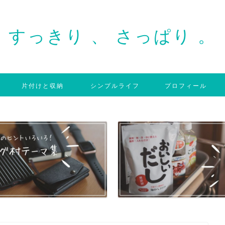
すっきり 、 さっぱり 。
片付けと収納
シンプルライフ
プロフィール