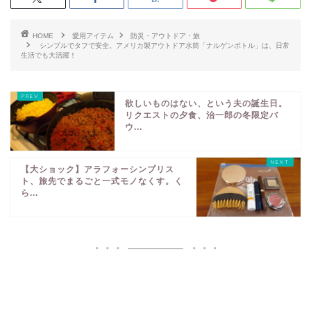
HOME
愛用アイテム
防災・アウトドア・旅
シンプルでタフで安全。アメリカ製アウトドア水筒「ナルゲンボトル」は、日常
生活でも大活躍！
欲しいものはない、という夫の誕生日。
リクエストの夕食、治一郎の冬限定バ
ウ...
【大ショック】アラフォーシンプリス
ト、旅先でまるごと一式モノなくす。く
ら...