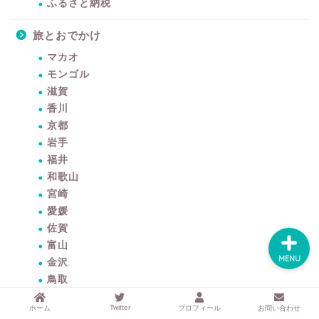
するアイテムサイト
ふるさと納税
『mono.』を見る
旅とおでかけ
ラク家事！「暮らしの定
マカオ
番消耗品リスト」を見る
モンゴル
滋賀
おすすめ「ブログ村テー
香川
マ集」を見る
京都
岩手
福井
完全版！「ラク家事Myル
ール集」を見る
和歌山
宮崎
愛媛
佐賀
富山
MENU
金沢
鳥取
福島
Twitter
ホーム
プロフィール
お問い合わせ
島原・天草