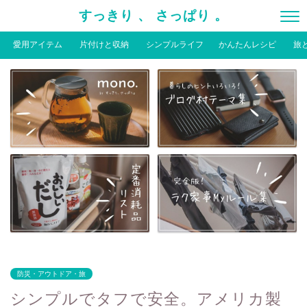
すっきり 、 さっぱり 。
愛用アイテム
片付けと収納
シンプルライフ
かんたんレシピ
旅
防災・アウトドア・旅
シンプルでタフで安全。アメリカ製