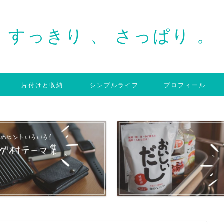
すっきり 、 さっぱり 。
片付けと収納
シンプルライフ
プロフィール