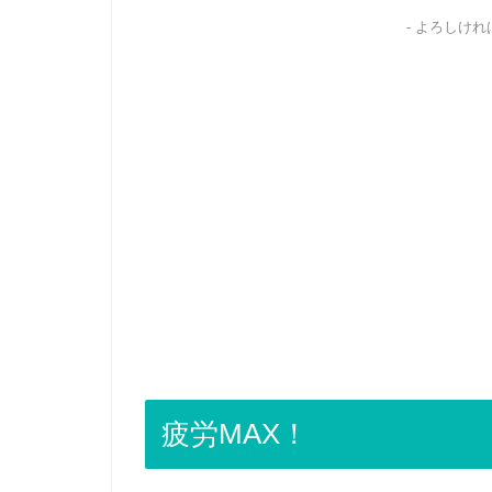
- よろしけ
疲労MAX！