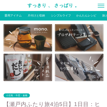
すっきり 、 さっぱり 。
愛用アイテム
片付けと収納
シンプルライフ
かんたんレシピ
旅
小豆島・牛窓・倉敷
【瀬戸内ふたり旅4泊5日】1日目：ヒ