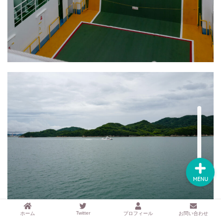
するアイテムサイト
『mono.』を見る
ラク家事！「暮らしの定
番消耗品リスト」を見る
おすすめ「ブログ村テー
マ集」を見る
完全版！「ラク家事Myル
ール集」を見る
MENU
Twitter
ホーム
プロフィール
お問い合わせ