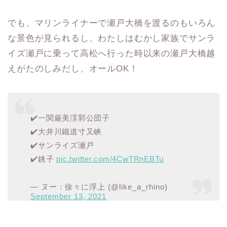
でも、マリンライナーで瀬戸大橋を渡るのもいろん
な景色が見られるし、わたしはむかし家族でサンラ
イズ瀬戸に乗って高松へ行った時以来の瀬戸大橋越
えがたのしみだし、オールOK！
✔️一関厳美渓郭公団子
✔️大井川鐵道寸又峡
✔️サンライズ瀬戸
✔️銚子
pic.twitter.com/4CwTRnEBTu
— ヌー : 徐々に浮上 (@like_a_rhino)
September 13, 2021