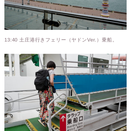
13:40 土庄港行きフェリー（ヤドンVer.）乗船。