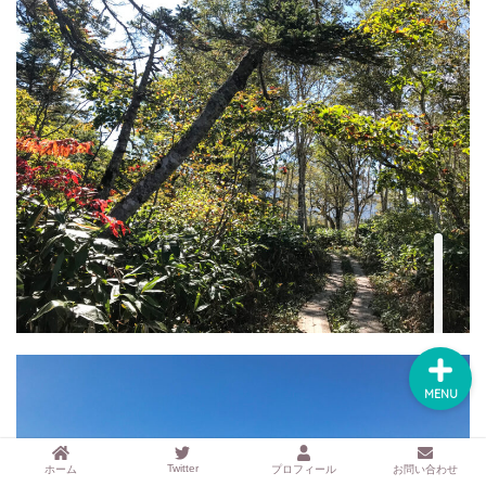
するアイテムサイト
『mono.』を見る
ラク家事！「暮らしの定
番消耗品リスト」を見る
おすすめ「ブログ村テー
マ集」を見る
完全版！「ラク家事Myル
ール集」を見る
MENU
Twitter
ホーム
プロフィール
お問い合わせ