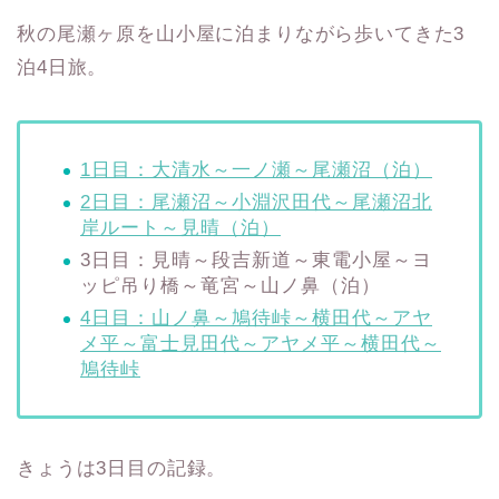
秋の尾瀬ヶ原を山小屋に泊まりながら歩いてきた3
泊4日旅。
1日目：大清水～一ノ瀬～尾瀬沼（泊）
2日目：尾瀬沼～小淵沢田代～尾瀬沼北
岸ルート～見晴（泊）
3日目：見晴～段吉新道～東電小屋～ヨ
ッピ吊り橋～竜宮～山ノ鼻（泊）
4日目：山ノ鼻～鳩待峠～横田代～アヤ
メ平～富士見田代～アヤメ平～横田代～
鳩待峠
きょうは3日目の記録。