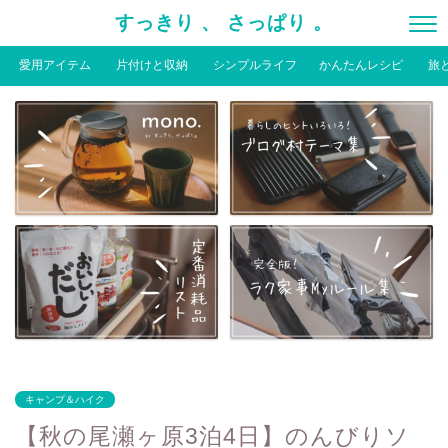
すっきり 、 さっぱり 。
愛用アイテム
片付けと収納
シンプルライフ
かんたんレシピ
旅
キャンプ＆ハイク
【秋の尾瀬ヶ原3泊4日】のんびりソ