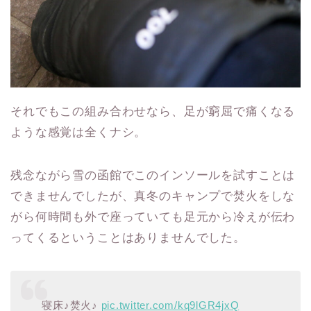
それでもこの組み合わせなら、足が窮屈で痛くなる
ような感覚は全くナシ。
残念ながら雪の函館でこのインソールを試すことは
できませんでしたが、真冬のキャンプで焚火をしな
がら何時間も外で座っていても足元から冷えが伝わ
ってくるということはありませんでした。
寝床♪焚火♪
pic.twitter.com/kq9lGR4jxQ