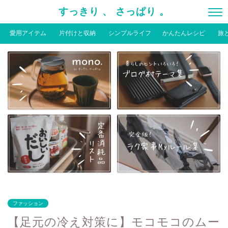
すっきり 、 さっぱり 。
愛用アイテム
片付けと収納
シンプルライフ
かんたんレシピ
旅
ファッション
【足元の冷え対策に】モコモコのムー