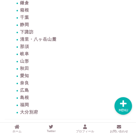
するアイテムサイト
鎌倉
『mono.』を見る
箱根
千葉
ラク家事！「暮らしの定
静岡
番消耗品リスト」を見る
下諏訪
清里・八ヶ岳山麓
おすすめ「ブログ村テー
那須
マ集」を見る
岐阜
山形
秋田
完全版！「ラク家事Myル
ール集」を見る
愛知
奈良
広島
島根
福岡
MENU
大分別府
お知らせ
Twitter
ホーム
プロフィール
お問い合わせ