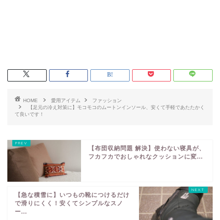
HOME
愛用アイテム
ファッション
【足元の冷え対策に】モコモコのムートンインソール、安くて手軽であたたかく
て良いです！
【布団収納問題 解決】使わない寝具が、
フカフカでおしゃれなクッションに変...
【急な積雪に】いつもの靴につけるだけ
で滑りにくく！安くてシンプルなスノ
ー...