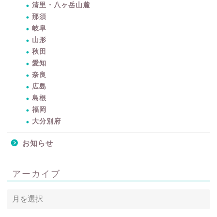
清里・八ヶ岳山麓
那須
岐阜
山形
秋田
愛知
奈良
広島
島根
暮らしをちょっと豊かに
福岡
するアイテムサイト
大分別府
『mono.』を見る
お知らせ
ラク家事！「暮らしの定
番消耗品リスト」を見る
アーカイブ
おすすめ「ブログ村テー
マ集」を見る