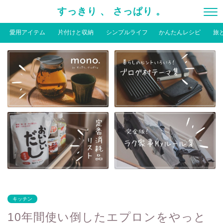
すっきり 、 さっぱり 。
愛用アイテム
片付けと収納
シンプルライフ
かんたんレシピ
旅
キッチン
10年間使い倒したエプロンをやっと