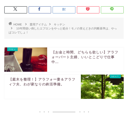
HOME
愛用アイテム
キッチン
10年間使い倒したエプロンをやっと処分！モノの替えどきの判断基準は、やっ
ぱコレでしょ！
【お金と時間、どちらも欲しい】アラフ
ォーパート主婦、いいとこどりで仕事
中...
【庭木を整理！】アラフォー妻＆アラフ
ィフ夫、わが家なりの終活準備。