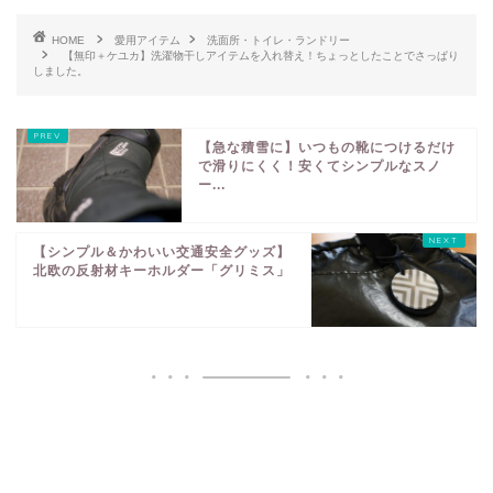
HOME
愛用アイテム
洗面所・トイレ・ランドリー
【無印＋ケユカ】洗濯物干しアイテムを入れ替え！ちょっとしたことでさっぱり
しました。
【急な積雪に】いつもの靴につけるだけ
で滑りにくく！安くてシンプルなスノ
ー...
【シンプル＆かわいい交通安全グッズ】
北欧の反射材キーホルダー「グリミス」