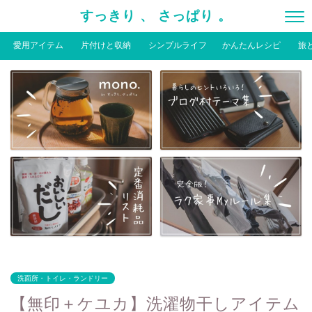
すっきり 、 さっぱり 。
愛用アイテム
片付けと収納
シンプルライフ
かんたんレシピ
旅
洗面所・トイレ・ランドリー
【無印＋ケユカ】洗濯物干しアイテム