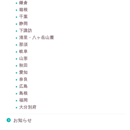
鎌倉
箱根
千葉
静岡
下諏訪
清里・八ヶ岳山麓
那須
岐阜
山形
秋田
愛知
奈良
広島
島根
暮らしをちょっと豊かに
福岡
するアイテムサイト
大分別府
『mono.』を見る
お知らせ
ラク家事！「暮らしの定