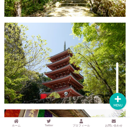
するアイテムサイト
『mono.』を見る
ラク家事！「暮らしの定
番消耗品リスト」を見る
おすすめ「ブログ村テー
マ集」を見る
完全版！「ラク家事Myル
ール集」を見る
MENU
Twitter
ホーム
プロフィール
お問い合わせ