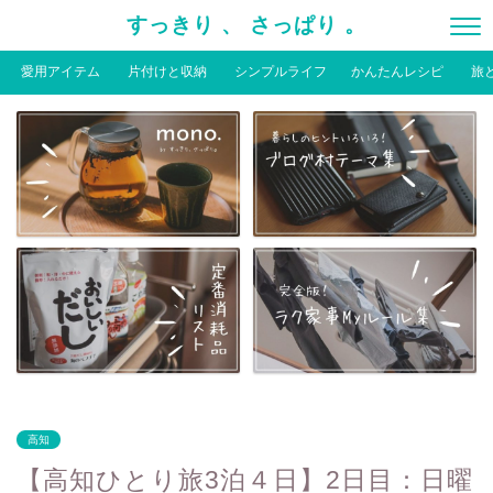
すっきり 、 さっぱり 。
愛用アイテム
片付けと収納
シンプルライフ
かんたんレシピ
旅
高知
【高知ひとり旅3泊４日】2日目：日曜