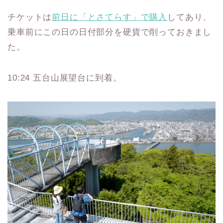
チケットは
前日に「とさてらす」で購入
してあり、
乗車前にこの日の日付部分を硬貨で削っておきまし
た。
10:24 五台山展望台に到着。