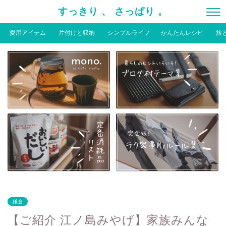
すっきり 、 さっぱり 。
愛用アイテム
片付けと収納
シンプルライフ
かんたんレシピ
旅
鎌倉
【ご紹介 江ノ島みやげ】家族みんな