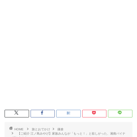
HOME
旅とおでかけ
鎌倉
【ご紹介 江ノ島みやげ】家族みんなが「もっと！」と欲しがった、湘南パイナ