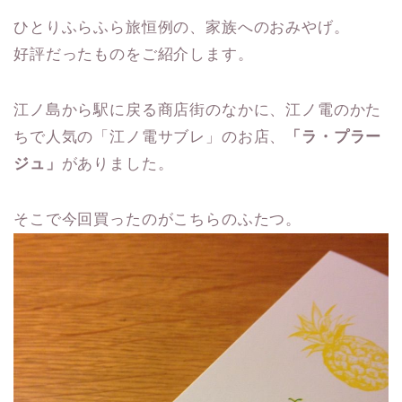
ひとりふらふら旅恒例の、家族へのおみやげ。
好評だったものをご紹介します。
江ノ島から駅に戻る商店街のなかに、江ノ電のかた
ちで人気の「江ノ電サブレ」のお店、
「ラ・プラー
ジュ」
がありました。
そこで今回買ったのがこちらのふたつ。