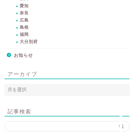
愛知
奈良
広島
島根
暮らしをちょっと豊かに
福岡
するアイテムサイト
大分別府
『mono.』を見る
お知らせ
ラク家事！「暮らしの定
番消耗品リスト」を見る
アーカイブ
おすすめ「ブログ村テー
マ集」を見る
完全版！「ラク家事Myル
記事検索
ール集」を見る