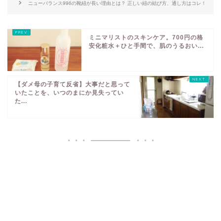
ニューバランス996の靴紐が長い理由とは？ 正しい紐の結び方、通し方はコレ！
ミニマリストのスキンケア。700円の格
安化粧水＋ひと手間で、肌のうるおい...
【ダメ母の子育て反省】大事だと思って
いたことを、いつのまにか見失ってい
た...