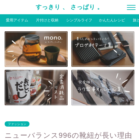
すっきり 、 さっぱり 。
愛用アイテム
片付けと収納
シンプルライフ
かんたんレシピ
旅
ファッション
ニューバランス996の靴紐が長い理由