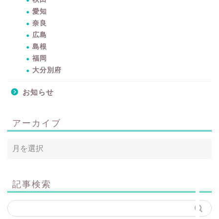
愛知
奈良
広島
島根
暮らしをちょっと豊かに
福岡
するアイテムサイト
大分別府
『mono.』を見る
お知らせ
ラク家事！「暮らしの定
番消耗品リスト」を見る
アーカイブ
おすすめ「ブログ村テー
マ集」を見る
完全版！「ラク家事Myル
記事検索
ール集」を見る