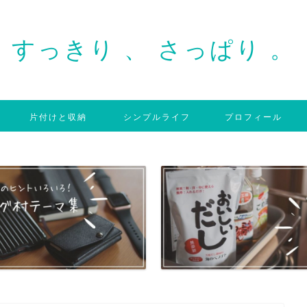
すっきり 、 さっぱり 。
片付けと収納
シンプルライフ
プロフィール