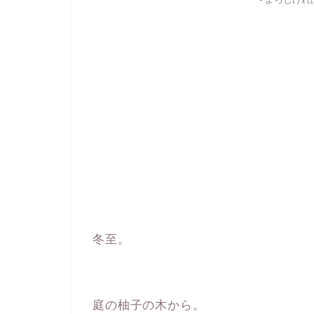
- よろしけ
冬至。
庭の柚子の木から。