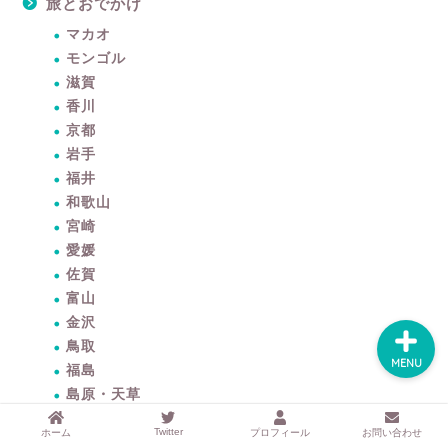
するアイテムサイト
旅とおでかけ
『mono.』を見る
マカオ
モンゴル
ラク家事！「暮らしの定
滋賀
番消耗品リスト」を見る
香川
京都
おすすめ「ブログ村テー
岩手
マ集」を見る
福井
和歌山
宮崎
完全版！「ラク家事Myル
ール集」を見る
愛媛
佐賀
富山
金沢
鳥取
MENU
福島
島原・天草
兵庫・大阪
Twitter
ホーム
プロフィール
お問い合わせ
佐渡島