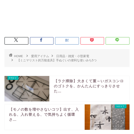
HOME
愛用アイテム
日用品・雑貨・小型家電
【ミニマリスト的万能道具】手ぬぐいの便利な使いみち5つ
【ラク掃除】大きくて重～いガスコンロ
のゴトクを、かんたんにすっきりさせ
た...
【モノの数を増やさないコツ】出す、入
れる、入れ替える、で気持ちよく循環
さ...