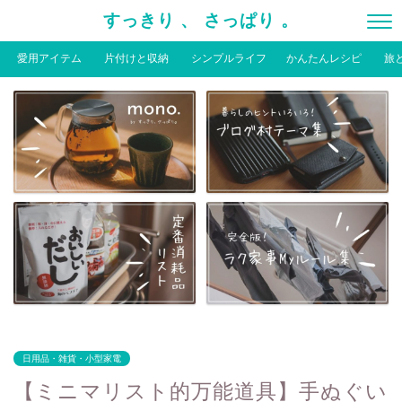
すっきり 、 さっぱり 。
愛用アイテム
片付けと収納
シンプルライフ
かんたんレシピ
旅
日用品・雑貨・小型家電
【ミニマリスト的万能道具】手ぬぐい