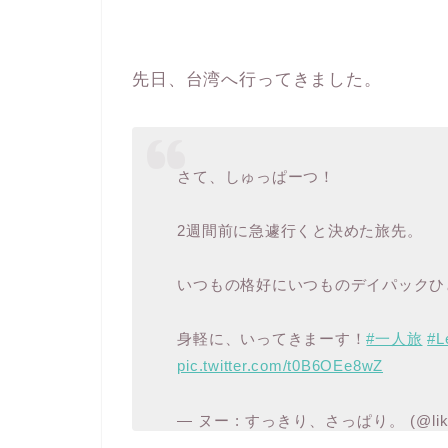
先日、台湾へ行ってきました。
さて、しゅっぱーつ！
2週間前に急遽行くと決めた旅先。
いつもの格好にいつものデイパックひ
身軽に、いってきまーす！
#一人旅
#L
pic.twitter.com/t0B6OEe8wZ
— ヌー : すっきり、さっぱり。 (@like_