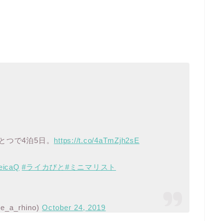
とつで4泊5日。
https://t.co/4aTmZjh2sE
eicaQ
#ライカびと
#ミニマリスト
a_rhino)
October 24, 2019