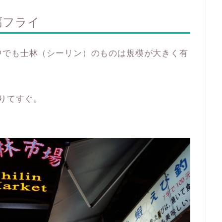
腐フライ
中でも士林（シーリン）のものは規模が大きく有
降りてすぐ。