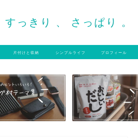
すっきり 、 さっぱり 。
片付けと収納
シンプルライフ
プロフィール