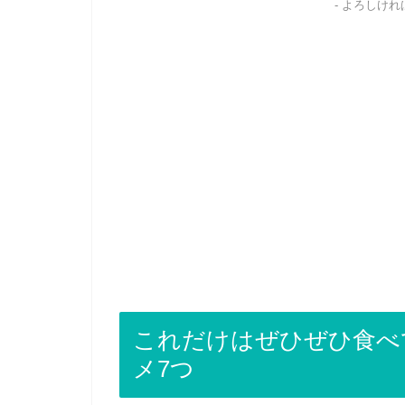
- よろしけ
これだけはぜひぜひ食べ
メ7つ