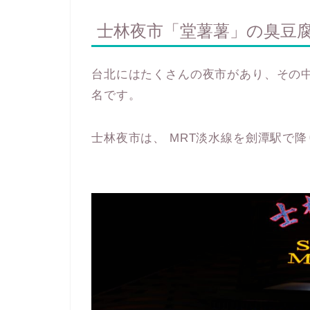
士林夜市「堂薯薯」の臭豆
台北にはたくさんの夜市があり、その
名です。
士林夜市は、 MRT淡水線を劍潭駅で