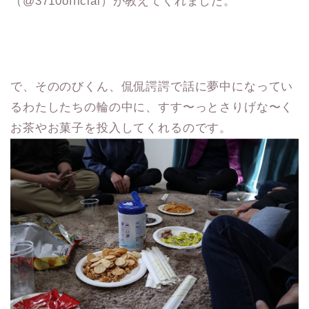
（‪@3710official）が教えてくれました。
で、そののびくん、侃侃諤諤で話に夢中になってい
るわたしたちの輪の中に、すす〜っとさりげな〜く
お茶やお菓子を投入してくれるのです。