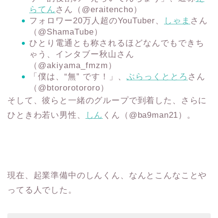
らてん
さん（‪@eraitencho）
フォロワー20万人超のYouTuber、
しゃま
さん
（‪@ShamaTube‬）
ひとり電通とも称されるほどなんでもできち
ゃう、インタブー秋山さん
（‪@akiyama_fmzm‬）
「僕は、“無” です！」、
ぶらっくととろ
さん
（‪@btororotororo）
そして、彼らと一緒のグループで到着した、さらに
ひときわ若い男性、
しん
くん（‪@ba9man21‬）。
現在、起業準備中のしんくん、なんとこんなことや
ってる人でした。