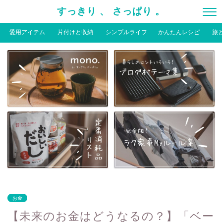
すっきり 、 さっぱり 。
愛用アイテム
片付けと収納
シンプルライフ
かんたんレシピ
旅
お金
【未来のお金はどうなるの？】「ベー