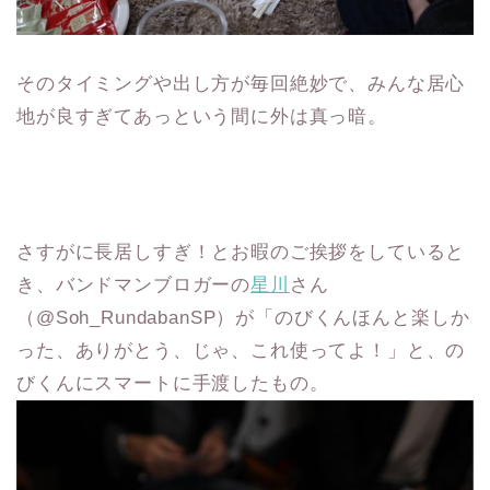
そのタイミングや出し方が毎回絶妙で、みんな居心
地が良すぎてあっという間に外は真っ暗。
さすがに長居しすぎ！とお暇のご挨拶をしていると
き、バンドマンブロガーの
星川
さん
（‪@Soh_RundabanSP）が「のびくんほんと楽しか
った、ありがとう、じゃ、これ使ってよ！」と、の
びくんにスマートに手渡したもの。