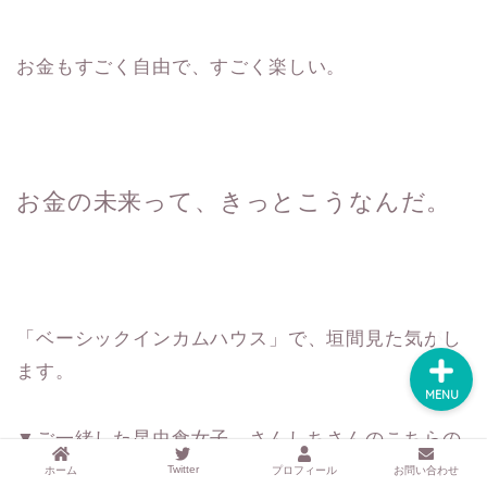
するアイテムサイト
『mono.』を見る
お金もすごく自由で、すごく楽しい。
ラク家事！「暮らしの定
番消耗品リスト」を見る
おすすめ「ブログ村テー
マ集」を見る
お金の未来って、きっとこうなんだ。
完全版！「ラク家事Myル
ール集」を見る
「ベーシックインカムハウス」で、垣間見た気がし
ます。
MENU
▼ご一緒した昆虫食女子、さんしちさんのこちらの
記事。
Twitter
ホーム
プロフィール
お問い合わせ