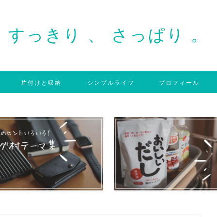
すっきり 、 さっぱり 。
片付けと収納
シンプルライフ
プロフィール