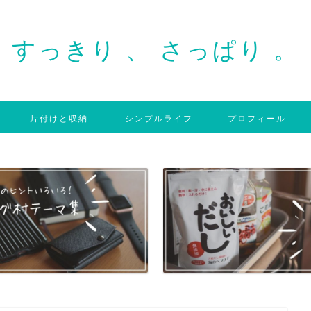
すっきり 、 さっぱり 。
片付けと収納
シンプルライフ
プロフィール