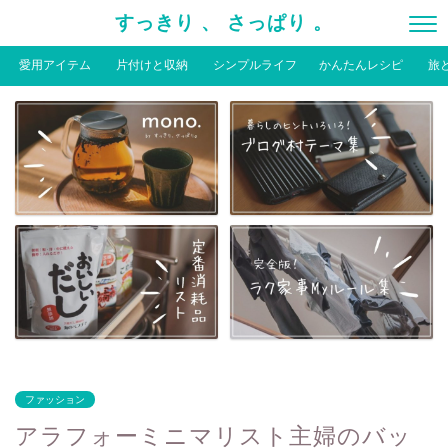
すっきり 、 さっぱり 。
愛用アイテム
片付けと収納
シンプルライフ
かんたんレシピ
旅
ファッション
アラフォーミニマリスト主婦のバッ