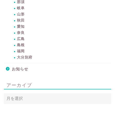
那須
岐阜
山形
秋田
愛知
奈良
広島
島根
暮らしをちょっと豊かに
福岡
するアイテムサイト
大分別府
『mono.』を見る
お知らせ
ラク家事！「暮らしの定
番消耗品リスト」を見る
アーカイブ
おすすめ「ブログ村テー
マ集」を見る
完全版！「ラク家事Myル